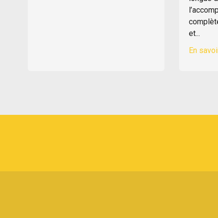
l’accom
complète
et...
En savoi