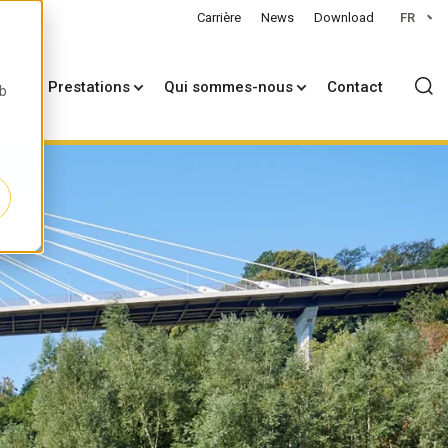
Carrière
News
Download
FR
on
Prestations
Qui sommes-nous
Contact
eb