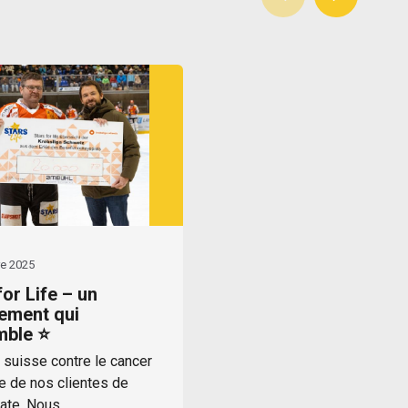
re 2025
for Life – un
ement qui
mble ⭐
 suisse contre le cancer
tie de nos clientes de
ate. Nous