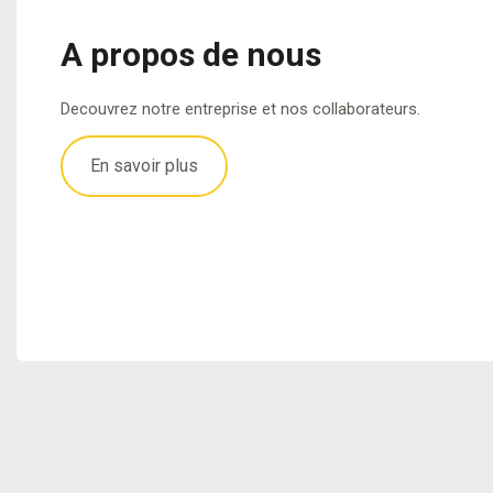
d
in
A propos de nous
e
s
c
c
Decouvrez notre entreprise et nos collaborateurs.
o
ri
n
p
En savoir plus
t
ti
a
o
c
n
t