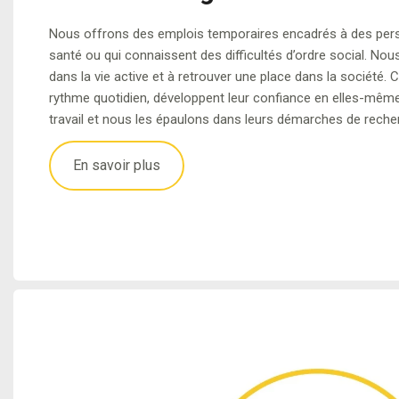
e
a
w
c
a
m
s
Nous offrons des emplois temporaires encadrés à des pers
r
v
s
i
u
e
s
santé ou qui connaissent des difficultés d’ordre social. Nou
v
a
é
ff
n
e
dans la vie active et à retrouver une place dans la société
i
rythme quotidien, développent leur confiance en elles-même
il
t
a
ui
ri
c
travail et nous les épaulons dans leurs démarches de reche
l
é
g
s
e
e
e
p
e
e
En savoir plus
s
r
a
ri
d
c
r
e
e
h
t
s
e
e
c
z
n
u
n
a
r
o
ir
a
u
e
t