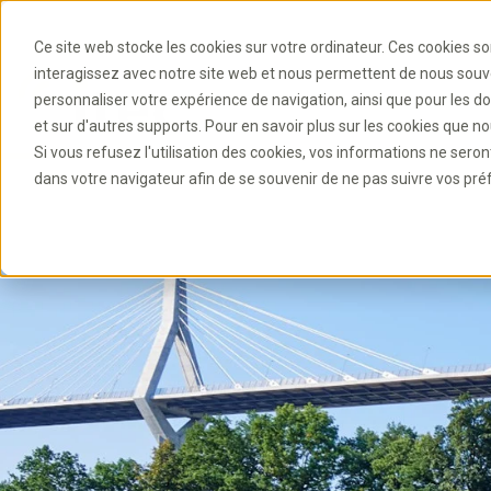
Ce site web stocke les cookies sur votre ordinateur. Ces cookies so
interagissez avec notre site web et nous permettent de nous souven
personnaliser votre expérience de navigation, ainsi que pour les do
et sur d'autres supports. Pour en savoir plus sur les cookies que nou
Si vous refusez l'utilisation des cookies, vos informations ne seront 
dans votre navigateur afin de se souvenir de ne pas suivre vos pré
B
P
C
C
B
N
a
ol
o
S
A
R
h
r
o
c
y
n
e
s
é
a
e
t
k
a
c
r
s
gi