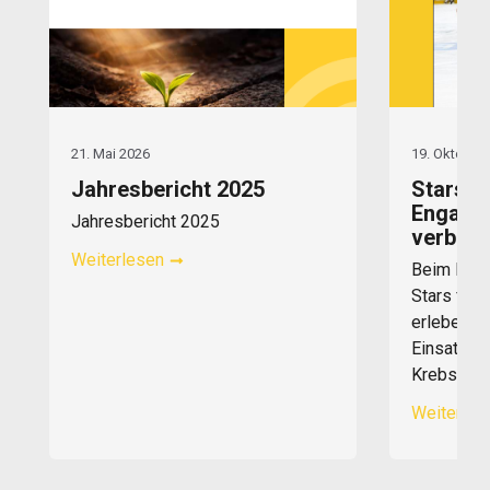
21. Mai 2026
19. Oktober
Jahresbericht 2025
Stars fo
Engage
Jahresbericht 2025
verbind
Weiterlesen
Beim Bene
Stars for L
erleben, w
Einsatz ec
Krebsliga
Weiterles