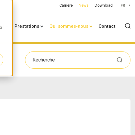
Carrière
News
Download
FR
on
Prestations
Qui sommes-nous
Contact
eb