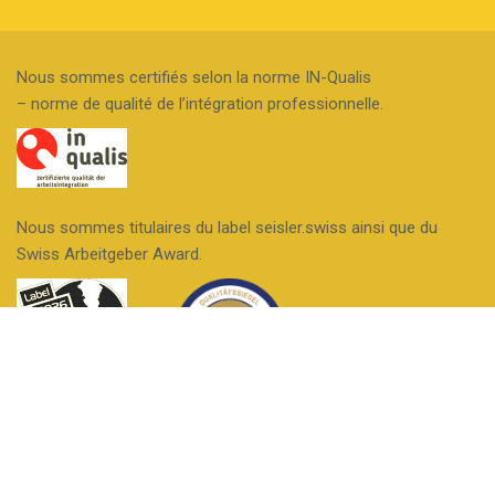
d
in
e
s
Nous sommes certifiés selon la norme IN-Qualis
c
c
– norme de qualité de l’intégration professionnelle.
o
ri
n
p
t
ti
a
o
Nous sommes titulaires du label seisler.swiss ainsi que du
Swiss Arbeitgeber Award.
c
n
t
Nous sommes une entreprise formatrice.