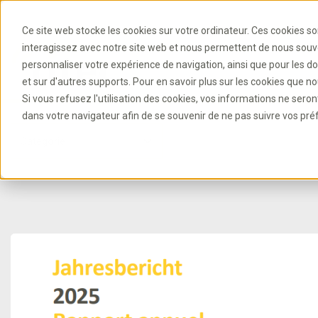
Ce site web stocke les cookies sur votre ordinateur. Ces cookies so
interagissez avec notre site web et nous permettent de nous souven
personnaliser votre expérience de navigation, ainsi que pour les do
et sur d'autres supports. Pour en savoir plus sur les cookies que nou
Si vous refusez l'utilisation des cookies, vos informations ne seront 
dans votre navigateur afin de se souvenir de ne pas suivre vos pré
Catégorie
B
P
C
C
B
N
a
ol
o
S
A
R
h
r
o
c
y
n
e
s
é
a
e
t
k
a
c
r
s
gi