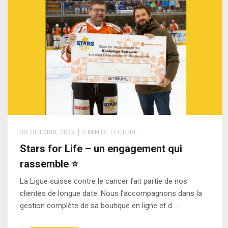
e
a
w
c
a
m
s
r
v
s
i
u
e
s
v
a
é
ff
n
e
i
il
t
a
ui
ri
c
l
é
g
s
e
e
e
p
e
e
s
r
a
ri
d
c
r
e
e
30. OCTOBRE 2025
2 MIN DE LECTURE
h
t
Stars for Life – un engagement qui
s
e
e
rassemble ⭐
c
z
n
u
La Ligue suisse contre le cancer fait partie de nos
n
a
clientes de longue date. Nous l’accompagnons dans la
r
o
ir
gestion complète de sa boutique en ligne et d …
a
u
e
t