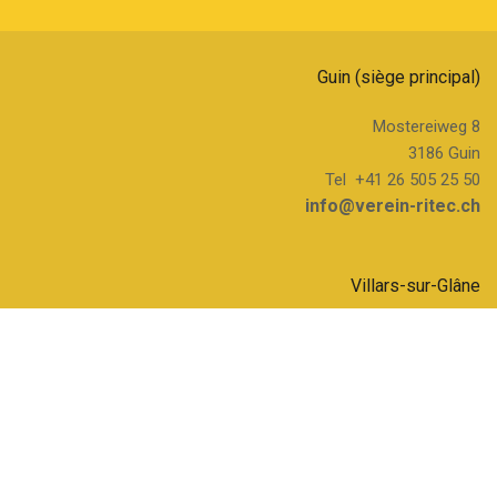
Guin (siège principal)
Mostereiweg 8
3186 Guin
Tel +41 26 505 25 50
info@verein-ritec.ch
Villars-sur-Glâne
Route du Petit-Moncor 1c
1752 Villars-sur-Glâne ­­
Tel +41 26 505 25 70
info@verein-ritec.ch