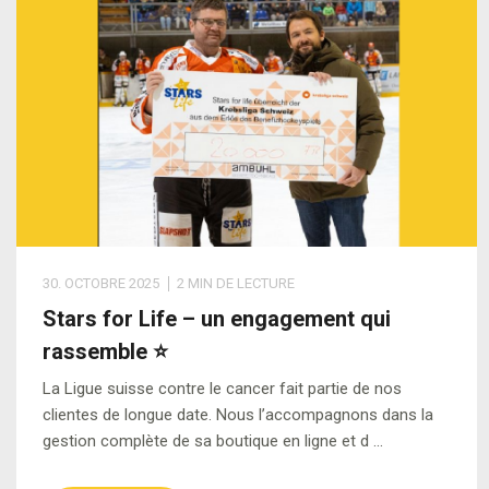
e
a
w
c
a
m
s
r
v
s
i
u
e
s
v
a
é
ff
n
e
i
il
t
a
ui
ri
c
l
é
g
s
e
e
e
p
e
e
s
r
a
ri
d
c
r
e
e
30. OCTOBRE 2025
2 MIN DE LECTURE
h
t
Stars for Life – un engagement qui
s
e
e
rassemble ⭐
c
z
n
u
La Ligue suisse contre le cancer fait partie de nos
n
a
clientes de longue date. Nous l’accompagnons dans la
r
o
ir
gestion complète de sa boutique en ligne et d …
a
u
e
t