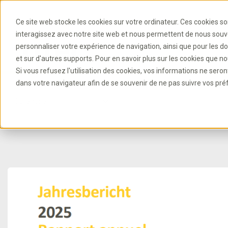
Ce site web stocke les cookies sur votre ordinateur. Ces cookies so
interagissez avec notre site web et nous permettent de nous souven
personnaliser votre expérience de navigation, ainsi que pour les do
et sur d'autres supports. Pour en savoir plus sur les cookies que nou
Si vous refusez l'utilisation des cookies, vos informations ne seront 
dans votre navigateur afin de se souvenir de ne pas suivre vos pré
Catégorie
B
P
C
C
B
N
a
ol
o
S
A
R
h
r
o
c
y
n
e
s
é
a
e
t
k
a
c
r
s
gi