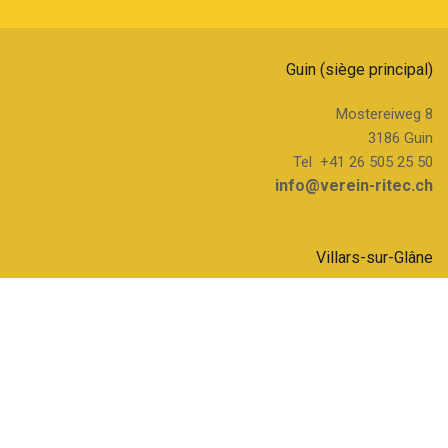
Guin (siège principal)
Mostereiweg 8
3186 Guin
Tel +41 26 505 25 50
info@verein-ritec.ch
Villars-sur-Glâne
Route du Petit-Moncor 1c
1752 Villars-sur-Glâne ­­
Tel +41 26 505 25 70
info@verein-ritec.ch