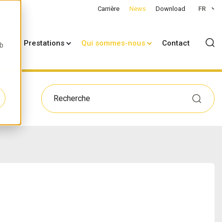
Carrière
News
Download
FR
on
Prestations
Qui sommes-nous
Contact
eb