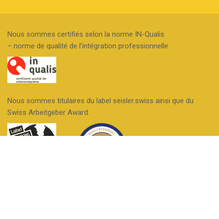
d
in
e
s
Nous sommes certifiés selon la norme IN-Qualis
c
c
– norme de qualité de l’intégration professionnelle.
o
ri
n
p
t
ti
a
o
Nous sommes titulaires du label seisler.swiss ainsi que du
Swiss Arbeitgeber Award.
c
n
t
Nous sommes une entreprise formatrice.